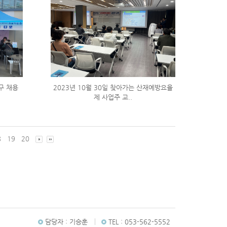
서구 채용
2023년 10월 30일 찾아가는 산재예방요율
제 사업주 교..
8
19
20
담당자 :
기승훈
TEL :
053-562-5552