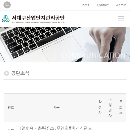
Home
Contact
Admin
COMMUNICATION
공단소식
작
작
조
성
번호
제목
성
회
일
자
수
자
[일상 속 자율주행]25t 무인 화물차가 산단 오