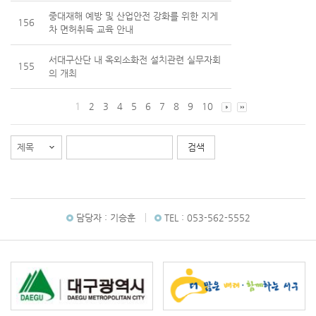
중대재해 예방 및 산업안전 강화를 위한 지게
156
차 면허취득 교육 안내
서대구산단 내 옥외소화전 설치관련 실무자회
155
의 개최
1
2
3
4
5
6
7
8
9
10
담당자 :
기승훈
TEL :
053-562-5552