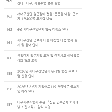
공지
간다···대구, 자율주행 물류 실증
서대구산단 출근길에 전한 '든든한 아침' 근로
163
자 1천400명 도시락 나눔
162
6월 서대구산업단지 합동 대청소 안내
서대구산단 근로자 대상 아침밥 나눔 행사 실
161
시 및 참여 안내
산업단지 입주기업 화재 및 안전사고 예방활동
160
강화 협조 요청
2026년 서대구산업단지 워라벨 증진 프로그
159
램 신청 안내
2026년 2분기 기업애로119 현장방문 중소기
158
업 참여 안내
대구서부소방서 주관 『산단 입주업체 화재예
157
방 소집교육』 참석 요청