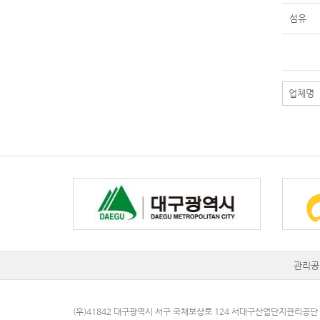
섬유
관리공
(우)41842 대구광역시 서구 국채보상로 124
서대구산업단지관리공단