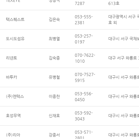
TEXEYE
성창식
7287
613호
053-555-
대구광역시 서구 국채
텍스퀘스트
김은숙
2381
호 외
053-257-
도시도섬유
최병열
대구시 서구 국채보상
0197
070-7622-
리넨토
김숙종
대구 서구 와룡로 3
1010
070-7527-
바투카
유병철
대구시 서구 와룡로 
5915
053-556-
(주)엔텍스
이종찬
대구시 서구 와룡로 
0450
053-592-
호성무역
신재호
대구시 서구 와룡로 
3043
053-571-
(주)리아
강종서
대구시 서구 와룡로 
2801