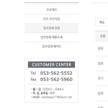
조성개요
주요 추진사업
전체
입주업체 현황
업종
입주업체 제품소개
입주업체 배치도
섬유
섬유
CUSTOMER CENTER
053-562-5552
Tel
전기
053-562-5960
Fax
- 월 ~ 금 :
오전9시 ~ 오후6시
섬유
- 토, 일, 공휴일 :
휴무
- email :
seodaegu77@daum.net