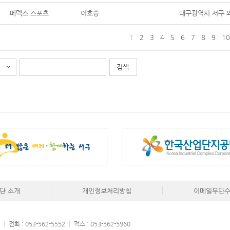
메덱스 스포츠
이호승
대구광역시 서구 와
1
2
3
4
5
6
7
8
9
10
단 소개
개인정보처리방침
이메일무단
|
전화 : 053-562-5552
|
팩스 : 053-562-5960