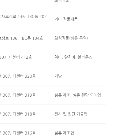
화섬직물
보상로 136, TBC동 202
기타 직물제품
로 136, TBC동 104호
화섬직물(섬유 무역)
07, 디센터 412호
치마, 앞치마, 블라우스
307, 디센터 320호
가방
307, 디센터 319호
섬유 제조, 섬유 원단 도매업
307, 디센터 318호
원사 및 원단 가공업
307, 디센터 316호
섬유 제조업