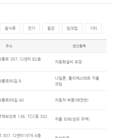
음식류
전기
철강
임대업
기타
주소
생산품목
룡로 307, 디센터 B2층
자동화설비 포장
나일론, 폴리에스테르 직물
룡로90길 8
코팅
룡로99길 40
자동차 부품(배전반)
보상로 136, TCC동 302
직물 도매(섬유 무역)
307, 디센터1976 6층