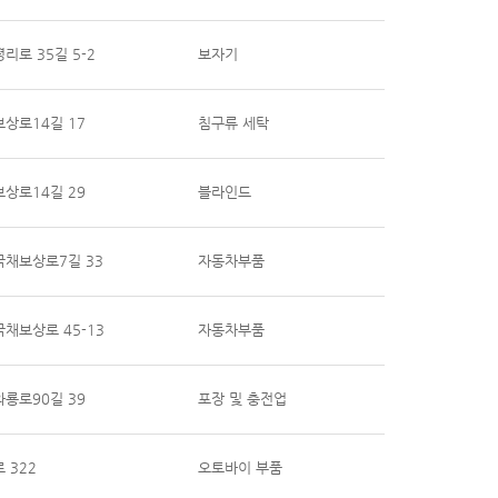
리로 35길 5-2
보자기
상로14길 17
침구류 세탁
상로14길 29
블라인드
국채보상로7길 33
자동차부품
채보상로 45-13
자동차부품
룡로90길 39
포장 및 충전업
 322
오토바이 부품