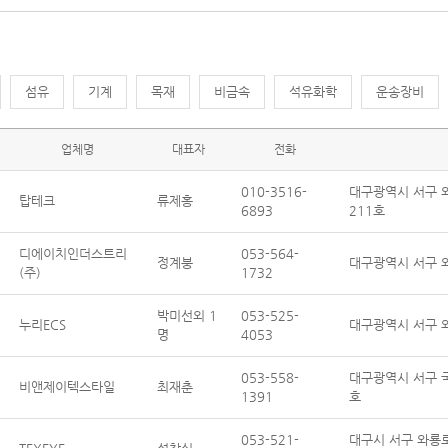
섬유
기계
목재
비금속
석유화학
운송장비
업체명
대표자
전화
010-3516-
대구광역시 서구 와
탑테크
류제홍
6893
211호
디에이치인더스트리
053-564-
정계붕
대구광역시 서구 와
(주)
1732
박미선외 1
053-525-
누리ECS
대구광역시 서구 와
명
4053
053-558-
대구광역시 서구 국채
비앤제이텍스타일
최재춘
1391
호
053-521-
대구시 서구 와룡로 