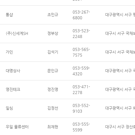
053-267-
통샵
조민규
대구광역시 서구 평
6800
053-523-
(주)신세계SH
정부상
대구시 서구 국채보
2248
053-565-
가인
김석기
대구시 서구 국채보
7575
053-559-
대명상사
문인규
대구광역시 서구 
4320
053-471-
영진테크
정진영
대구광역시 서구 국
2278
053-552-
일심
김정선
대구광역시 서구 와
9103
053-555-
우일 물류센터
최재현
대구시 서구 장산로
5599