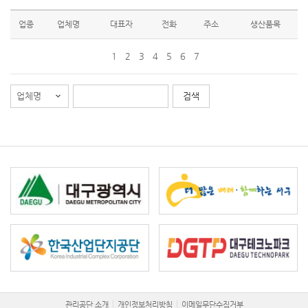
업종
업체명
대표자
전화
주소
생산품목
1
2
3
4
5
6
7
관리공단 소개
개인정보처리방침
이메일무단수집거부