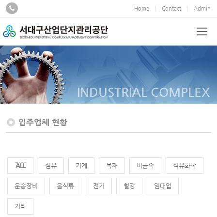
Home
Contact
Admin
INDUSTRIAL COMPLEX
입주업체 현황
전체
섬유
기계
목재
비금속
석유화학
운송장비
음식류
전기
철강
임대업
기타