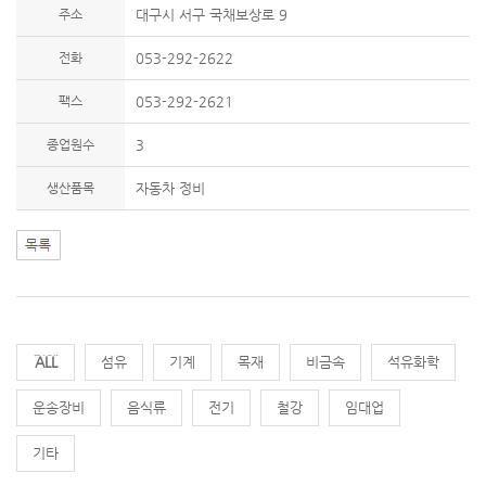
주소
대구시 서구 국채보상로 9
전화
053-292-2622
팩스
053-292-2621
종업원수
3
생산품목
자동차 정비
전체
섬유
기계
목재
비금속
석유화학
운송장비
음식류
전기
철강
임대업
기타