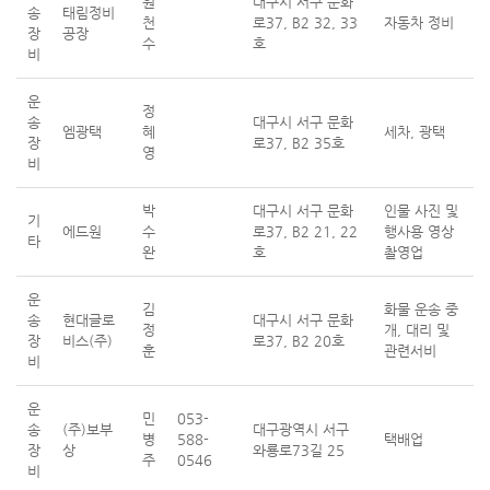
원
대구시 서구 문화
송
태림정비
천
로37, B2 32, 33
자동차 정비
장
공장
수
호
비
운
정
송
대구시 서구 문화
엠광택
혜
세차, 광택
장
로37, B2 35호
영
비
박
대구시 서구 문화
인물 사진 및
기
에드원
수
로37, B2 21, 22
행사용 영상
타
완
호
촬영업
운
김
화물 운송 중
송
현대글로
대구시 서구 문화
정
개, 대리 및
장
비스(주)
로37, B2 20호
훈
관련서비
비
운
민
053-
송
(주)보부
대구광역시 서구
병
588-
택배업
장
상
와룡로73길 25
주
0546
비