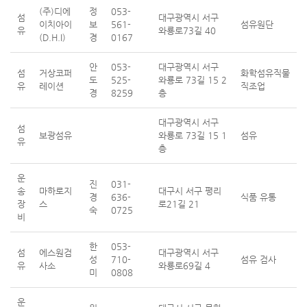
(주)디에
정
053-
섬
대구광역시 서구
이치아이
보
561-
섬유원단
유
와룡로73길 40
(D.H.I)
경
0167
안
053-
대구광역시 서구
섬
거상코퍼
화학섬유직물
도
525-
와룡로 73길 15 2
유
레이션
직조업
경
8259
층
대구광역시 서구
섬
보광섬유
와룡로 73길 15 1
섬유
유
층
운
진
031-
송
마하로지
대구시 서구 평리
경
636-
식품 유통
장
스
로21길 21
숙
0725
비
한
053-
섬
에스원검
대구광역시 서구
성
710-
섬유 검사
유
사소
와룡로69길 4
미
0808
운