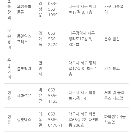
운
김
053-
송
오성종합
대구시 서구 평리
가구 배송설
상
563-
장
물류
로17길 8, 1층
치
용
1999
비
운
최
053-
대구광역시 서구
송
동일익스
애
556-
평리로17길 8,
운수 알선
장
프레스
숙
2424
302호
비
운
안
대구시 서구 평리
송
룰루랄라
인
로17길 8, 별관 1
기계 창고
장
식
층
비
박
053-
섬
대구시 서구 와룡
셔츠 및 블라
세화섬유
윤
555-
유
로75길 14
우스 제조업
근
1133
최
053-
대구시 서구 와룡
섬
화학섬유직물
실벗텍스
동
556-
로65길 28, 태백B
유
직조업
만
0470~1
동 206호