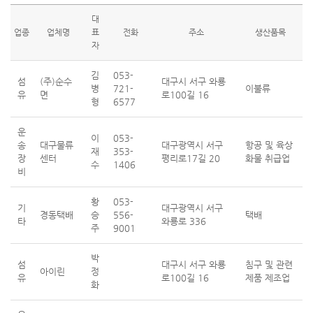
대
업종
업체명
표
전화
주소
생산품목
자
김
053-
섬
(주)순수
대구시 서구 와룡
병
721-
이불류
유
면
로100길 16
형
6577
운
이
053-
송
대구물류
대구광역시 서구
항공 및 육상
재
353-
장
센터
평리로17길 20
화물 취급업
수
1406
비
황
053-
기
대구광역시 서구
경동택배
승
556-
택배
타
와룡로 336
주
9001
박
섬
대구시 서구 와룡
침구 및 관련
아이린
정
유
로100길 16
제품 제조업
화