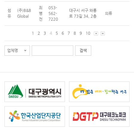
최
053-
섬
(주)B&B
대구시 서구 와룡
병
562-
의류
유
Global
로 73길 34, 2층
천
7220
1
2
3
4
5
6
7
8
9
10