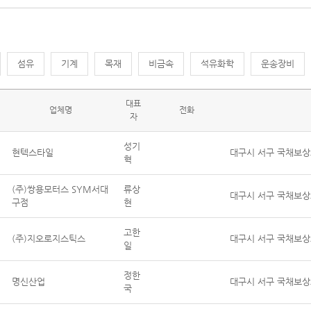
섬유
기계
목재
비금속
석유화학
운송장비
대표
업체명
전화
자
성기
현텍스타일
대구시 서구 국채보상로
혁
(주)쌍용모터스 SYM서대
류상
대구시 서구 국채보상로
구점
현
고한
(주)지오로지스틱스
대구시 서구 국채보상로 
일
정한
명신산업
대구시 서구 국채보상로
국