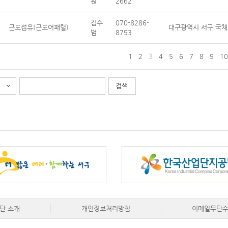
원
2662
김수
070-8286-
근도섬유(근도어패럴)
대구광역시 서구 국채
범
8793
1
2
3
4
5
6
7
8
9
10
단 소개
개인정보처리방침
이메일무단