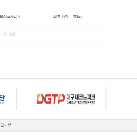
보상로5길 3
의류 (면티, 후드)
수집거부