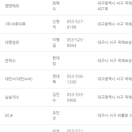
최해
대구광역시 서구 국채
앰엔에프
수
407호
신현
053-527-
(주)아루마루
대구광역시 서구 국채
직
9199
이병
053-525-
대명섬유
대구시 서구 국채보상로
길
8044
한대
은하수
대구시 서구 국채보상로
성
권대
053-556-
대민사(대민누비)
대구광역시 서구 국채
혁
1200
김민
053-553-
남송TEX
대구광역시 서구 국채
수
0906
조민
DC#
대구시 서구 와룡로 3
우
이성
053-571-