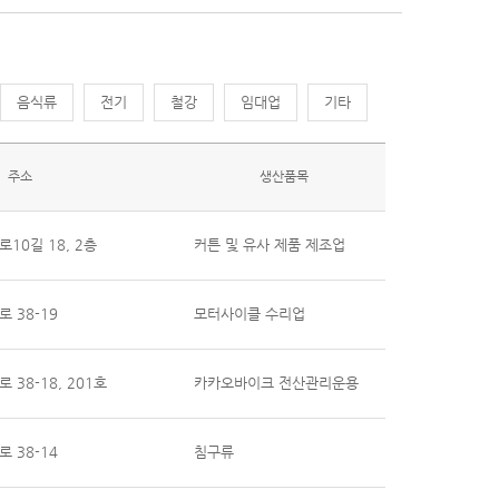
음식류
전기
철강
임대업
기타
주소
생산품목
10길 18, 2층
커튼 및 유사 제품 제조업
 38-19
모터사이클 수리업
38-18, 201호
카카오바이크 전산관리운용
 38-14
침구류