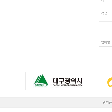
비
섬유
관리공