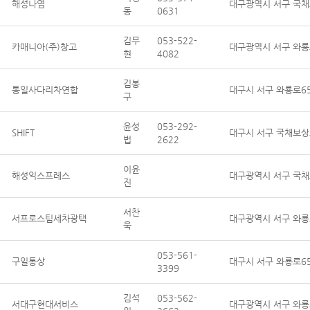
해성나염
대구광역시 서구 국채보
동
0631
김무
053-522-
카매니아(주)창고
대구광역시 서구 와룡
현
4082
김봉
통일사다리차연합
대구시 서구 와룡로65
구
윤성
053-292-
SHIFT
대구시 서구 국채보상
법
2622
이윤
해성익스프레스
대구광역시 서구 국채보
진
서찬
서프로스팀세차광택
대구광역시 서구 와룡로
욱
053-561-
구일통상
대구시 서구 와룡로65길
3399
김석
053-562-
서대구현대서비스
대구광역시 서구 와룡로