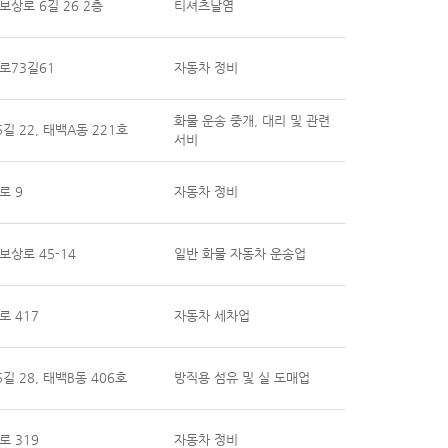
상로 6길 26 2층
티셔츠날염
로73길61
자동차 정비
화물 운송 중개, 대리 및 관련
길 22, 태백A동 221호
서비
로 9
자동차 정비
상로 45-14
일반 화물 자동차 운송업
 417
자동차 세차업
 28, 태백B동 406호
방직용 섬유 및 실 도매업
 319
자동차 정비