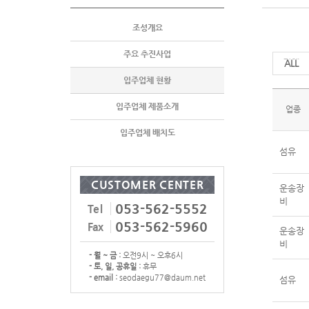
조성개요
주요 추진사업
전체
입주업체 현황
입주업체 제품소개
업종
입주업체 배치도
섬유
CUSTOMER CENTER
운송장
비
053-562-5552
Tel
053-562-5960
Fax
운송장
비
- 월 ~ 금 :
오전9시 ~ 오후6시
- 토, 일, 공휴일 :
휴무
- email :
seodaegu77@daum.net
섬유