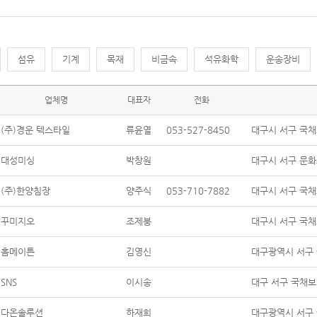
섬유
기계
목재
비금속
석유화학
운송장비
업체명
대표자
전화
(주)경운 텍스타일
류윤열
053-527-8450
대구시 서구 국채보
대성미싱
박창원
대구시 서구 문화로
(주)한양침장
양주식
053-710-7882
대구시 서구 국채
꾸미지오
조제붕
대구시 서구 국채
홈메이튼
김영신
대구광역시 서구 
SNS
이시송
대구 서구 국채보상
다온솔루션
하재희
대구광역시 서구 국