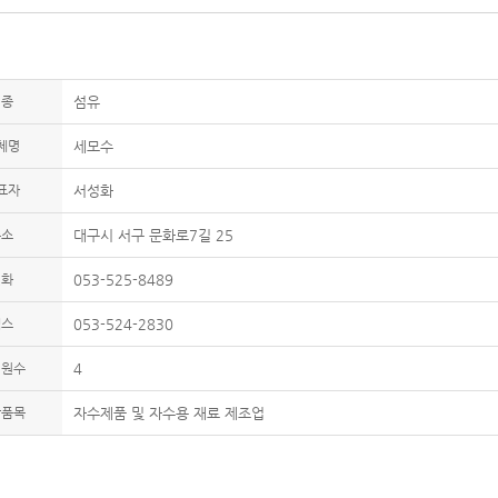
업종
섬유
체명
세모수
표자
서성화
주소
대구시 서구 문화로7길 25
전화
053-525-8489
팩스
053-524-2830
업원수
4
산품목
자수제품 및 자수용 재료 제조업