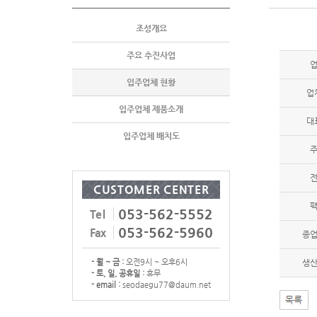
조성개요
주요 추진사업
입주업체 현황
업
입주업체 제품소개
대
입주업체 배치도
CUSTOMER CENTER
053-562-5552
Tel
053-562-5960
Fax
종
- 월 ~ 금 :
오전9시 ~ 오후6시
생
- 토, 일, 공휴일 :
휴무
- email :
seodaegu77@daum.net