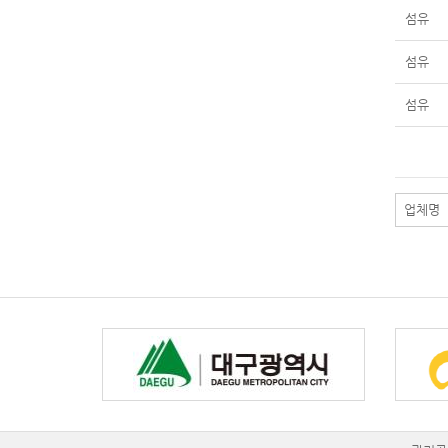
섬유
섬유
섬유