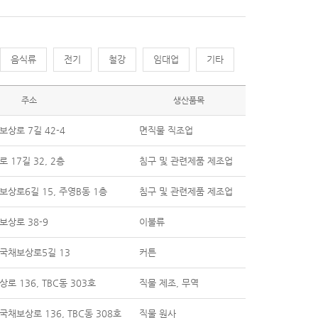
음식류
전기
철강
임대업
기타
주소
생산품목
상로 7길 42-4
면직물 직조업
 17길 32, 2층
침구 및 관련제품 제조업
보상로6길 15, 주영B동 1층
침구 및 관련제품 제조업
보상로 38-9
이불류
국채보상로5길 13
커튼
로 136, TBC동 303호
직물 제조, 무역
채보상로 136, TBC동 308호
직물 원사