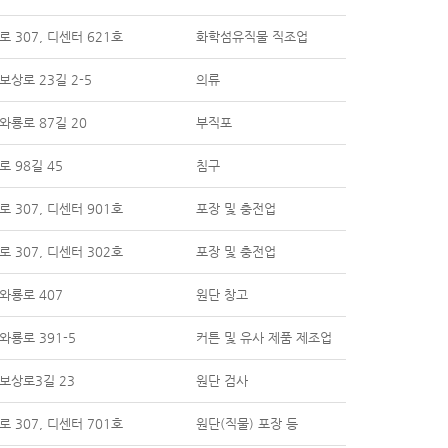
 307, 디센터 621호
화학섬유직물 직조업
상로 23길 2-5
의류
와룡로 87길 20
부직포
 98길 45
침구
 307, 디센터 901호
포장 및 충전업
 307, 디센터 302호
포장 및 충전업
와룡로 407
원단 창고
와룡로 391-5
커튼 및 유사 제품 제조업
보상로3길 23
원단 검사
 307, 디센터 701호
원단(직물) 포장 등