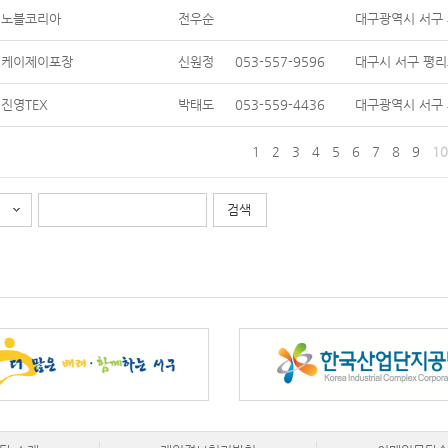
노블코리아
전우순
대구광역시 서구 와
케이제이포장
신원정
053-557-9596
대구시 서구 평리
진영TEX
박태도
053-559-4436
대구광역시 서구 
1
2
3
4
5
6
7
8
9
10