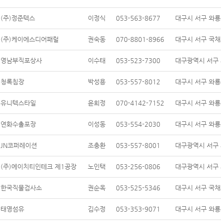
(주)정준텍스
이정식
053-563-8677
대구시 서구 와룡로
(주)케이에스디어패럴
권숙동
070-8801-8966
대구시 서구 국채보
영남부직포상사
이수태
053-523-7300
대구광역시 서구 
청록침장
박성용
053-557-8012
대구시 서구 와룡로
유니텍스타일
윤희정
070-4142-7152
대구시 서구 와룡로
연화수출포장
이성동
053-554-2030
대구시 서구 와룡로
JN코퍼레이션
조충환
053-557-8001
대구광역시 서구 
(주)에이치티인테크 제1공장
노인택
053-256-0806
대구광역시 서구 
한국직물검사소
권순옥
053-525-5346
대구시 서구 국채
태영섬유
김수정
053-353-9071
대구시 서구 와룡로