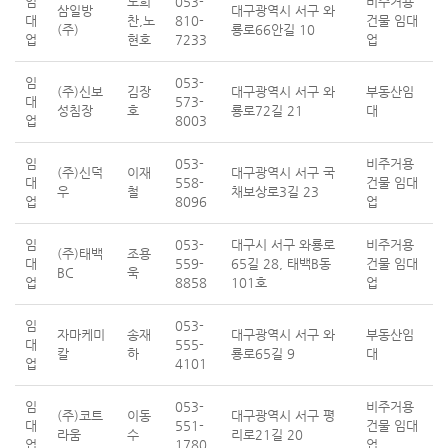
임
노희
053-
비주거용
삼일방
대구광역시 서구 와
대
찬,노
810-
건물 임대
(주)
룡로66안길 10
업
현호
7233
업
임
053-
(주)신보
김장
대구광역시 서구 와
부동산임
대
573-
성침장
호
룡로72길 21
대
업
8003
임
053-
비주거용
(주)신덕
이재
대구광역시 서구 국
대
558-
건물 임대
우
철
채보상로3길 23
업
8096
업
임
053-
대구시 서구 와룡로
비주거용
(주)태백
조용
대
559-
65길 28, 태백B동
건물 임대
BC
욱
업
8858
101호
업
임
053-
자마케미
송재
대구광역시 서구 와
부동산임
대
555-
칼
하
룡로65길 9
대
업
4101
임
053-
비주거용
(주)코트
이동
대구광역시 서구 평
대
551-
건물 임대
라움
수
리로21길 20
업
1780
업