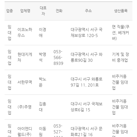
대표
업종
업체명
전화
주소
생산품목
자
임
면 직물(쿠
이코노하
이경
대구광역시 서구 국
대
션, 베개커
우스
애
채보상로 120-5
업
버)
임
053-
현대지게
박영
대구광역시 서구 와
기계 및 장
대
566-
차
석
룡로90길 30
비 중개업
업
8939
임
비주거용
박노
대구시 서구 와룡로
대
서한무역
건물 임대
윤
97길 11, 201호
업
업
임
비주거용
김흥
대구시 서구 국채보
대
(주)주영
건물 임대
대
상로6길 15
업
업
임
053-
비주거용
아이엔디
이동
대구광역시 서구 문
대
527-
건물 임대
월드(주)
원
화로21길 16