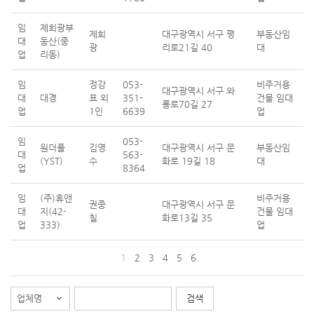
임
제희광부
제희
대구광역시 서구 평
부동산임
대
동산(중
광
리로21길 40
대
업
리동)
임
정강
053-
비주거용
대구광역시 서구 와
대
대경
표 외
351-
건물 임대
룡로70길 27
업
1인
6639
업
임
053-
원더풀
김영
대구광역시 서구 문
부동산임
대
563-
(YST)
수
화로 19길 18
대
업
8364
임
(주)휴앤
비주거용
권중
대구광역시 서구 문
대
지(42-
건물 임대
칠
화로13길 35
업
333)
업
1
2
3
4
5
6