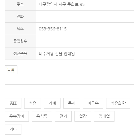
주소
대구광역시 서구 문화로 95
전화
팩스
053-356-8115
종업원수
1
생산품목
비주거용 건물 임대업
전체
섬유
기계
목재
비금속
석유화학
운송장비
음식류
전기
철강
임대업
기타