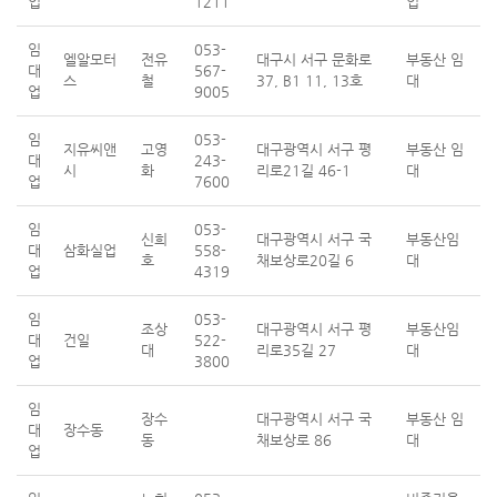
업
1211
업
임
053-
엘알모터
전유
대구시 서구 문화로
부동산 임
대
567-
스
철
37, B1 11, 13호
대
업
9005
임
053-
지유씨앤
고영
대구광역시 서구 평
부동산 임
대
243-
시
화
리로21길 46-1
대
업
7600
임
053-
신희
대구광역시 서구 국
부동산임
대
삼화실업
558-
호
채보상로20길 6
대
업
4319
임
053-
조상
대구광역시 서구 평
부동산임
대
건일
522-
대
리로35길 27
대
업
3800
임
장수
대구광역시 서구 국
부동산 임
대
장수동
동
채보상로 86
대
업