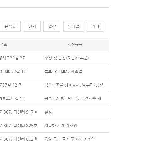
음식류
전기
철강
임대업
기타
주소
생산품목
평리로21길 27
주형 및 금형(자동차 부품)
리로 33길 17
볼트 및 너트류 제조업
87길 12-7
금속구조물 창호공사, 알루미늄샷시
와룡로72길 14
금속, 문, 창, 셔터 및 관련제품 제
 307, 디센터 917호
철강
 307, 디센터 825호
자동화 기계 제조업
 307, 디센터 802호
육상 금속 골조 구조재 제조업