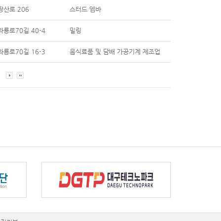
산로 206
스터드 엠바
룡로70길 40-4
밀링
룡로70길 16-3
음식료품 및 담배 가공기계 제조업