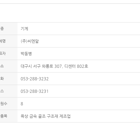
업종
기계
체명
(주)씨엔알
표자
박동병
주소
대구시 서구 와룡로 307, 디센터 802호
전화
053-288-3232
팩스
053-288-3231
업원수
8
산품목
육상 금속 골조 구조재 제조업