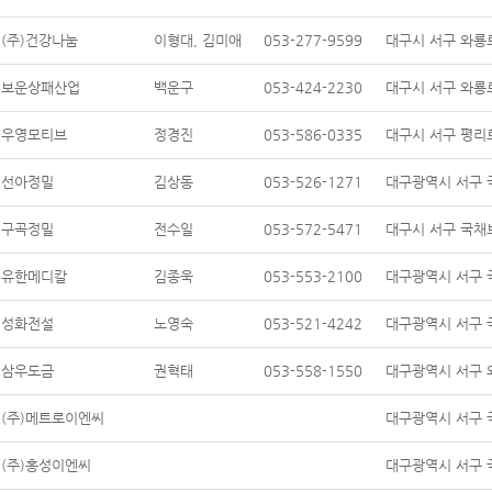
(주)건강나눔
이형대, 김미애
053-277-9599
대구시 서구 와룡로
보운상패산업
백운구
053-424-2230
대구시 서구 와룡로
우영모티브
정경진
053-586-0335
대구시 서구 평리로
선아정밀
김상동
053-526-1271
대구광역시 서구 
구곡정밀
전수일
053-572-5471
대구시 서구 국채
유한메디칼
김종욱
053-553-2100
대구광역시 서구 국
성화전설
노영숙
053-521-4242
대구광역시 서구 
삼우도금
권혁태
053-558-1550
대구광역시 서구 와
(주)메트로이엔씨
대구광역시 서구 
(주)홍성이엔씨
대구광역시 서구 