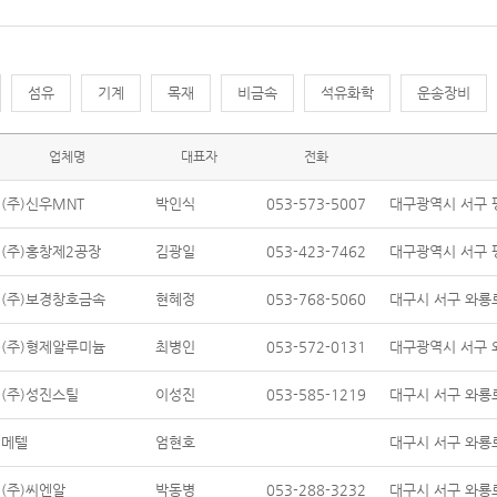
섬유
기계
목재
비금속
석유화학
운송장비
업체명
대표자
전화
(주)신우MNT
박인식
053-573-5007
대구광역시 서구 
(주)홍창제2공장
김광일
053-423-7462
대구광역시 서구 평
(주)보경창호금속
현혜정
053-768-5060
대구시 서구 와룡로
(주)형제알루미늄
최병인
053-572-0131
대구광역시 서구 
(주)성진스틸
이성진
053-585-1219
대구시 서구 와룡로
메텔
엄현호
대구시 서구 와룡로
(주)씨엔알
박동병
053-288-3232
대구시 서구 와룡로