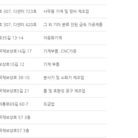
 307, 디센터 723호
사무용 기계 및 장비 제조업
 307, 디센터 420호
그 외 기타 분류 안된 금속 가공제품
35길 13-14
자동화기계
국채보상로14길 17
기계부품, CNC가공
보상로10길 12
기계 부품
채보상로 38-10
분사기 및 소화기 제조업
국채보상로5길 21
톱 및 호환성 공구 제조업
룡로69길 60-7
도금업
국채보상로 57 3층
국채보상로57 3층