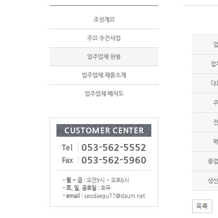
조성개요
주요 추진사업
입주업체 현황
업
입주업체 제품소개
대
입주업체 배치도
CUSTOMER CENTER
053-562-5552
Tel
053-562-5960
Fax
종
- 월 ~ 금 :
오전9시 ~ 오후6시
생
- 토, 일, 공휴일 :
휴무
- email :
seodaegu77@daum.net