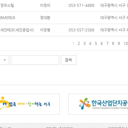
정우스틸
이정미
053-571-4889
대구광역시 서구 장
BME테크
정대환
대구광역시 서구 와
세진테크(세진공업사)
이장형
053-557-2589
대구광역시 서구 와
1
2
3
4
5
6
7
8
9
10