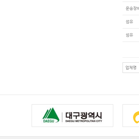
운송장
섬유
섬유