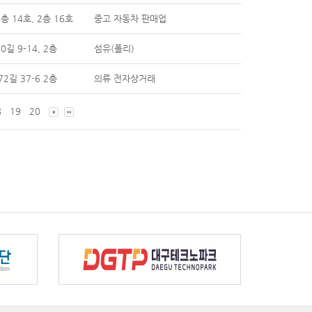
층 14호, 2층 16호
중고 자동차 판매업
길 9-14, 2층
섬유(폴리)
2길 37-6 2층
의류 전자상거래
8
19
20