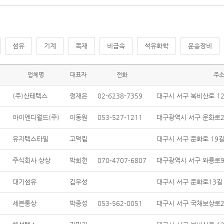
섬유
기계
목재
비금속
석유화학
운송장비
업체명
대표자
전화
주
(주)산테텍스
정재은
02-6238-7359
대구시 서구 북비산로 120
아이엔디월드(주)
이동원
053-527-1211
대구광역시 서구 문화로2
유지텍스타일
고덕림
대구시 서구 문화로 19길 
주식회사 상상
박희헌
070-4707-6807
대구광역시 서구 와룡로90
대기섬유
김우성
대구시 서구 문화로13길 
세븐통상
박종성
053-562-0051
대구시 서구 국채보상로2