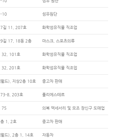
-10
섬유 원단
-10
섬유원단
길 11, 207호
화학섬유직물 직조업
길 17, 18동 2층
마스크, 스포츠의류
32, 101호
화학섬유직물 직조업
32, 201호
화학섬유직물 직조업
월드), 지상2층 10호
중고차 판매
3-8, 203호
폴리에스테르
 75
의복 액세서리 및 모조 장신구 도매업
층 1, 2호
중고차 판매
드), 2층 1, 14호
자동차