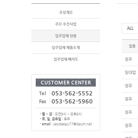
조성개요
주요 추진사업
전체
입주업체 현황
업종
입주업체 제품소개
섬유
입주업체 배치도
임대업
CUSTOMER CENTER
섬유
053-562-5552
Tel
섬유
053-562-5960
Fax
섬유
- 월 ~ 금 :
오전9시 ~ 오후6시
- 토, 일, 공휴일 :
휴무
- email :
seodaegu77@daum.net
섬유