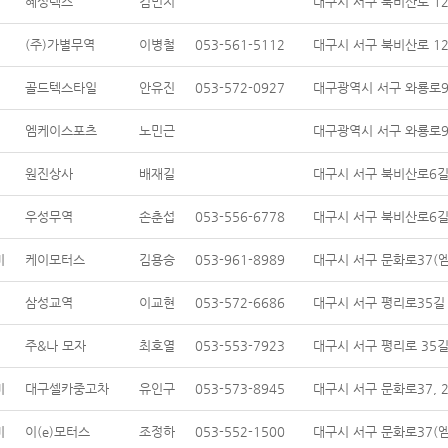
혜성텍스
김민지
대구시 서구 북비산로 12
(주)가별무역
이병철
053-561-5112
대구시 서구 북비산로 12
골드텍스타일
안유진
053-572-0927
대구광역시 서구 와룡로97
엠케이스포츠
노민근
대구광역시 서구 와룡로99
원진상사
배재길
대구시 서구 북비산로6길 
우성무역
손춘섭
053-556-6778
대구시 서구 북비산로6길 
비
케이모터스
김용승
053-961-8989
대구시 서구 문화로37(엠
삼성교역
이교현
053-572-6686
대구시 서구 평리로35길 7
주&나 모자
최호열
053-553-7923
대구시 서구 평리로 35길
비
대구셀카중고차
유인구
053-573-8945
대구시 서구 문화로37, 2
비
이(e)모터스
조정하
053-552-1500
대구시 서구 문화로37(엠월