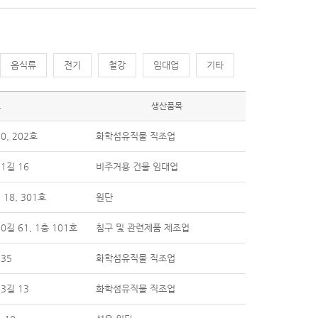
음식류
전기
철강
임대업
기타
소
생산품목
, 202호
화학섬유직물 직조업
1길 16
비주거용 건물 임대업
18, 301호
원단
길 61, 1층 101호
침구 및 관련제품 제조업
35
화학섬유직물 직조업
3길 13
화학섬유직물 직조업