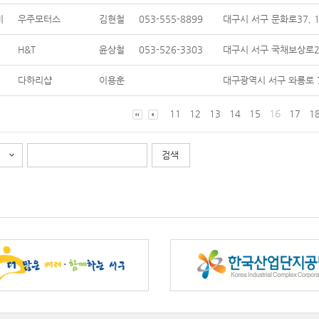
비
우주모터스
김현철
053-555-8899
대구시 서구 문화로37, 1
H&T
윤상철
053-526-3303
대구시 서구 국채보상로20
다하리샵
이용훈
대구광역시 서구 와룡로 7
11
12
13
14
15
16
17
1