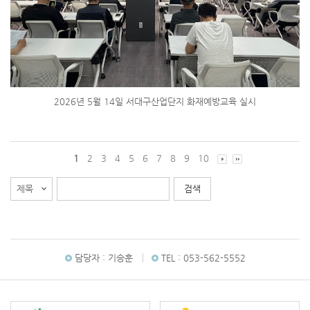
2026년 5월 14일 서대구산업단지 화재예방교육 실시
1
2
3
4
5
6
7
8
9
10
담당자 :
기승훈
TEL :
053-562-5552