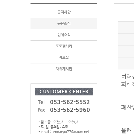
공지사항
공단소식
업체소식
포토갤러리
자료실
자유게시판
버려
화려
CUSTOMER CENTER
053-562-5552
Tel
폐산
053-562-5960
Fax
- 월 ~ 금 :
오전9시 ~ 오후6시
- 토, 일, 공휴일 :
휴무
올해
- email :
seodaegu77@daum.net