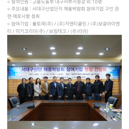
○ 참석인원 : 고용노동부 대구서부지청장 외 10명
○ 주요내용 : 서대구산업단지 채용박람회 참여기업 구인 관
련 애로사항 청취
○ 참여기업 : 풀토래(주) / (주)지앤티클린 / (주)보광아이엔
티 / 미키코리아(주) / 보림테크 / (주)리아)