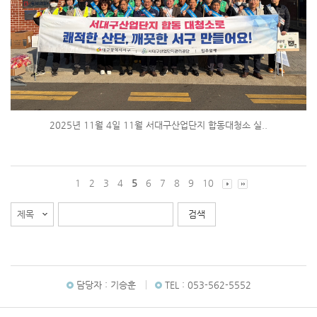
2025년 11월 4일 11월 서대구산업단지 합동대청소 실..
1
2
3
4
5
6
7
8
9
10
담당자 :
기승훈
TEL :
053-562-5552