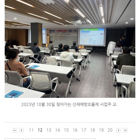
2023년 10월 30일 찾아가는 산재예방요율제 사업주 교..
11
12
13
14
15
16
17
18
19
20