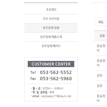
조성개요
주요 추진사업
전체
입주업체 현황
업종
입주업체 제품소개
운송장
입주업체 배치도
비
운송장
CUSTOMER CENTER
비
053-562-5552
Tel
섬유
053-562-5960
Fax
섬유
- 월 ~ 금 :
오전9시 ~ 오후6시
- 토, 일, 공휴일 :
휴무
운송장
- email :
seodaegu77@daum.net
비