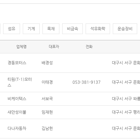
섬유
기계
목재
비금속
석유화학
운송장비
업체명
대표자
전화
경동모터스
배경성
대구시 서구 문화로
티원(T-1)모터
이태경
053-381-9137
대구시 서구 문화로
스
비케이텍스
서보국
대구시 서구 와룡로
새안성이불
임재현
대구시 서구 평리
다나자동차
김남헌
대구시 서구 문화로