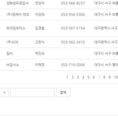
성화섬유공업사
전상석
053-566-8237
대구시 서구 와룡
(주)엠제이 데코
이성태
053-556-5300
대구시 서구 와룡
프라임모터스
김경철
053-567-5154
대구광역시 서구 
(주)KSK
고한식
053-562-3410
대구광역시 서구 
일터
박진도
대구시 서구 와룡
HI검사소
이해정
053-710-2006
대구시 서구 평리로
1
2
3
4
5
6
7
8
9
10