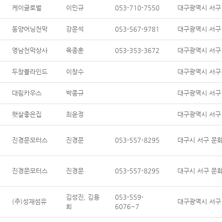
케이글로벌
이민규
053-710-7550
대구광역시 서구 
동양어닝천막
강문석
053-567-9781
대구광역시 서구
영남천막상사
육종훈
053-353-3672
대구광역시 서구
두창블라인드
이창수
대구광역시 서구 
대림카우스
박종규
대구광역시 서구 
햇살좋은집
최윤정
대구광역시 서구 
진경문모터스
진경문
053-557-8295
대구시 서구 문화로
진경문모터스
진경문
053-557-8295
대구시 서구 문화로
김성진, 김용
053-559-
(주)성재섬유
대구광역시 서구 
희
6076~7