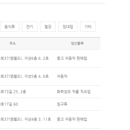
음식류
전기
철강
임대업
기타
주소
생산품목
37(엠월드), 지상6층 6, 2호
중고 자동차 판매업
37(엠월드), 지상5층 4, 6호
자동차
73길 25, 2층
화학섬유 직물 직조업
로17길 60
침구류
37(엠월드), 지상4층 3, 11호
중고 자동차 판매업