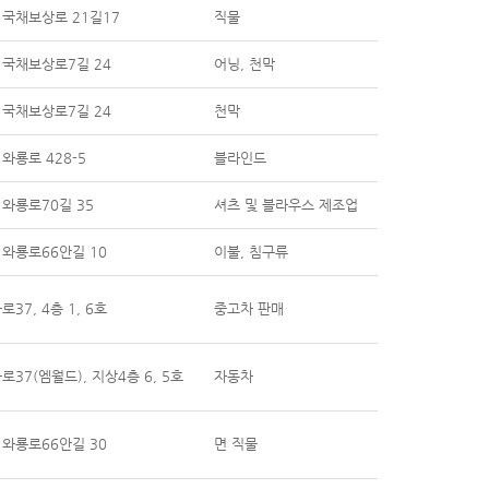
국채보상로 21길17
직물
 국채보상로7길 24
어닝, 천막
 국채보상로7길 24
천막
와룡로 428-5
블라인드
와룡로70길 35
셔츠 및 블라우스 제조업
와룡로66안길 10
이불, 침구류
37, 4층 1, 6호
중고차 판매
37(엠월드), 지상4층 6, 5호
자동차
와룡로66안길 30
면 직물